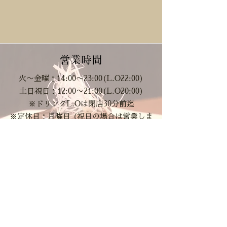
​​営業時間
火〜金曜：14:00〜23:00(L.O22:00)
土日祝日：12:00〜21:00(L.O20:00)
​※ドリンクL.Oは閉店30分前迄
​※定休日：月曜日 (祝日の場合は営業しま
す。)
※横浜スタジアムにてイベント開催の際に
は、営業時間を変更することがございます。
詳しく情報はSNS(Instagram)でご確認くだ
さい